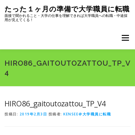
コ
たった１ヶ月の準備で大学職員に転職
ン
テ
面接で聞かれること・大学の仕事を理解できれば大学職員への転職・中途採
用が見えてくる！
ン
ツ
へ
メニュー
ス
キ
ッ
プ
全記事一覧
プロフィール
HIRO86_GAITOUTOZATTOU_TP_V
4
大学職員になるためにまず読むページ
選考内容
HIRO86_gaitoutozattou_TP_V4
志望動機・自己PR
面接対策
転職ツール集
投稿日:
2019年2月3日
投稿者:
KENSEE＠大学職員に転職
大学のリスク・選び方
大学職員になって良かったこと