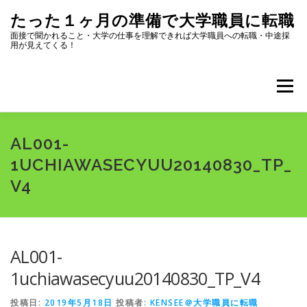
コ
たった１ヶ月の準備で大学職員に転職
ン
テ
面接で聞かれること・大学の仕事を理解できれば大学職員への転職・中途採
用が見えてくる！
ン
ツ
へ
メニュー
ス
キ
ッ
プ
全記事一覧
プロフィール
AL001-
1UCHIAWASECYUU20140830_TP_
V4
大学職員になるためにまず読むページ
選考内容
志望動機・自己PR
面接対策
転職ツール集
AL001-
1uchiawasecyuu20140830_TP_V4
大学のリスク・選び方
大学職員になって良かったこと
投稿日:
2019年5月18日
投稿者:
KENSEE＠大学職員に転職