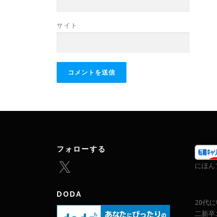
サイト
フォローする
X
にほん
DODA
20代
二新卒