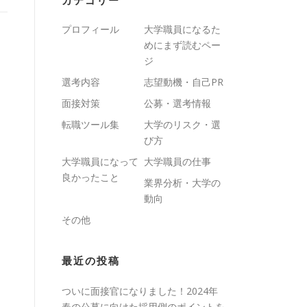
カテゴリー
プロフィール
大学職員になるた
めにまず読むペー
ジ
選考内容
志望動機・自己PR
面接対策
公募・選考情報
転職ツール集
大学のリスク・選
び方
大学職員になって
大学職員の仕事
良かったこと
業界分析・大学の
動向
その他
最近の投稿
ついに面接官になりました！2024年
春の公募に向けた採用側のポイントを