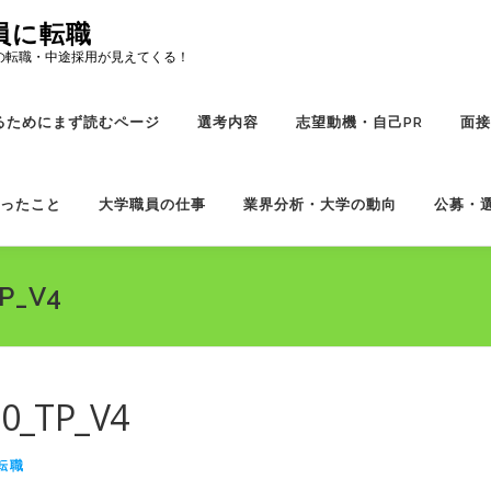
員に転職
の転職・中途採用が見えてくる！
るためにまず読むページ
選考内容
志望動機・自己PR
面接
ったこと
大学職員の仕事
業界分析・大学の動向
公募・
P_V4
0_TP_V4
転職