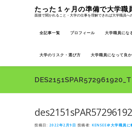
コ
たった１ヶ月の準備で大学職
ン
面接で聞かれること・大学の仕事を理解できれば大学職員へ
テ
ン
ツ
全記事一覧
プロフィール
大学職員にな
へ
ス
キ
大学のリスク・選び方
大学職員になって良か
ッ
プ
DES2151SPAR572961920_T
des2151sPAR57296192
投稿日:
2022年2月9日
投稿者:
KENSEE＠大学職員に