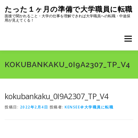
コ
たった１ヶ月の準備で大学職員に転職
ン
テ
面接で聞かれること・大学の仕事を理解できれば大学職員への転職・中途採
用が見えてくる！
ン
ツ
へ
メニュー
ス
キ
ッ
プ
全記事一覧
プロフィール
KOKUBANKAKU_0I9A2307_TP_V4
大学職員になるためにまず読むページ
選考内容
kokubankaku_0I9A2307_TP_V4
投稿日:
2022年2月4日
投稿者:
KENSEE＠大学職員に転職
志望動機・自己PR
面接対策
転職ツール集
大学のリスク・選び方
大学職員になって良かったこと