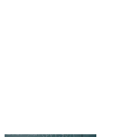
大学職員の仕事
業界分析・大学の動向
公募・選考情報
その他
ホーム