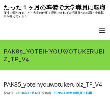
コ
たった１ヶ月の準備で大学職員に転職
ン
テ
面接で聞かれること・大学の仕事を理解できれば大学職員への転職・中途採
用が見えてくる！
ン
ツ
へ
メニュー
ス
キ
ッ
プ
全記事一覧
プロフィール
PAK85_YOTEIHYOUWOTUKERUBI
Z_TP_V4
大学職員になるためにまず読むページ
選考内容
PAK85_yoteihyouwotukerubiz_TP_V4
志望動機・自己PR
面接対策
転職ツール集
投稿日:
2018年11月6日
投稿者:
KENSEE＠大学職員に転職
大学のリスク・選び方
大学職員になって良かったこと