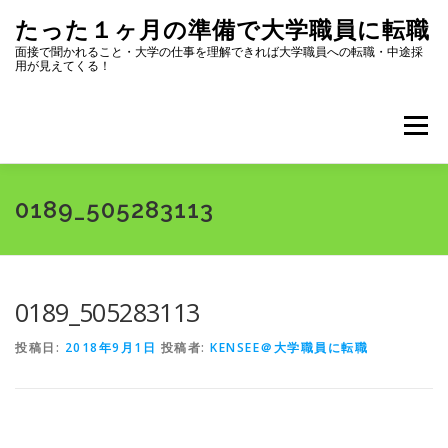
コ
たった１ヶ月の準備で大学職員に転職
ン
テ
面接で聞かれること・大学の仕事を理解できれば大学職員への転職・中途採
用が見えてくる！
ン
ツ
へ
メニュー
ス
キ
ッ
プ
全記事一覧
プロフィール
0189_505283113
大学職員になるためにまず読むページ
選考内容
0189_505283113
投稿日:
2018年9月1日
投稿者:
KENSEE＠大学職員に転職
志望動機・自己PR
面接対策
転職ツール集
大学のリスク・選び方
大学職員になって良かったこと