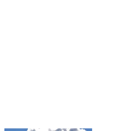
大学職員の仕事
業界分析・大学の動向
公募・選考情報
その他
ホーム