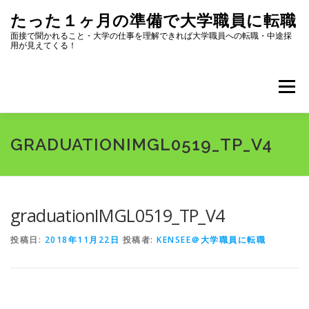
コ
たった１ヶ月の準備で大学職員に転職
ン
テ
面接で聞かれること・大学の仕事を理解できれば大学職員への転職・中途採
用が見えてくる！
ン
ツ
へ
メニュー
ス
キ
ッ
プ
全記事一覧
プロフィール
GRADUATIONIMGL0519_TP_V4
大学職員になるためにまず読むページ
選考内容
graduationIMGL0519_TP_V4
投稿日:
2018年11月22日
投稿者:
KENSEE＠大学職員に転職
志望動機・自己PR
面接対策
転職ツール集
大学のリスク・選び方
大学職員になって良かったこと