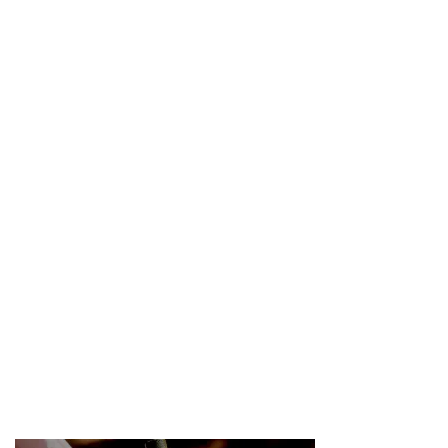
大学職員の仕事
業界分析・大学の動向
公募・選考情報
その他
ホーム