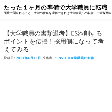
コ
たった１ヶ月の準備で大学職員に転職
ン
テ
面接で聞かれること・大学の仕事を理解できれば大学職員への転職・中途採用が
ン
ツ
へ
全記事一覧
プロフィール
大学職員になるためにまず読
【大学職員の書類選考】ES添削する
ス
キ
ポイントを伝授！採用側になって考
ッ
えてみる
プ
志望動機・自己PR
面接対策
転職ツール集
大学のリ
投稿日:
2021年6月11日
投稿者:
KENSEE＠大学職員に転職
大学職員になって良かったこと
大学職員の仕事
業界分
公募・選考情報
その他
ホーム