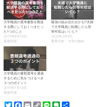
大学職員の選考書類を郵送
最強の組み合わせかも!?夫婦
する際にしておくべきたっ
で大学職員に転職したら世
た1つのこと
帯年収はいくら？
2019年8月19日
2020年2月9日
面接対策
業界分析・大学の動向
大学職員の書類選考を通過
するために気をつけるべき
３つのポイント
2019年1月16日
面接対策
Twitter
Facebook
Email
Copy
Line
Evernote
共