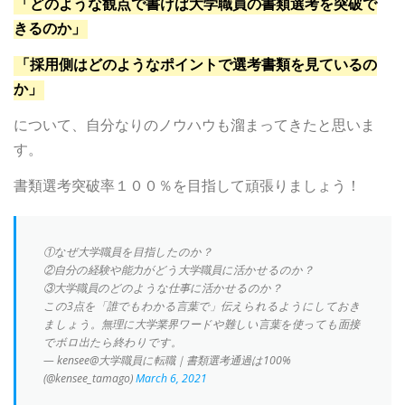
「どのような観点で書けば大学職員の書類選考を突破で
きるのか」
「採用側はどのようなポイントで選考書類を見ているの
か」
について、自分なりのノウハウも溜まってきたと思いま
す。
書類選考突破率１００％を目指して頑張りましょう！
①なぜ大学職員を目指したのか？
②自分の経験や能力がどう大学職員に活かせるのか？
③大学職員のどのような仕事に活かせるのか？
この3点を「誰でもわかる言葉で」伝えられるようにしておき
ましょう。無理に大学業界ワードや難しい言葉を使っても面接
でボロ出たら終わりです。
— kensee@大学職員に転職｜書類選考通過は100%
(@kensee_tamago)
March 6, 2021