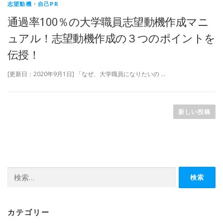
志望動機・自己PR
通過率100％の大学職員志望動機作成マニ
ュアル！志望動機作成の３つのポイントを
伝授！
[更新日：2020年9月1日] 「なぜ、大学職員になりたいの …
投
稿
新しい投稿
ナ
ビ
ゲ
ー
検
シ
索:
ョ
ン
カテゴリー