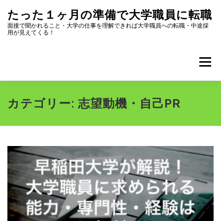
コ
たった１ヶ月の準備で大学職員に転職
ン
テ
面接で聞かれること・大学の仕事を理解できれば大学職員への転職・中途採
用が見えてくる！
ン
ツ
へ
メニュー
ス
キ
ッ
プ
全記事一覧
プロフィール
カテゴリー:
志望動機・自己PR
大学職員になるためにまず読むページ
選考内容
志望動機・自己PR
面接対策
転職ツール集
大学のリスク・選び方
大学職員になって良かったこと