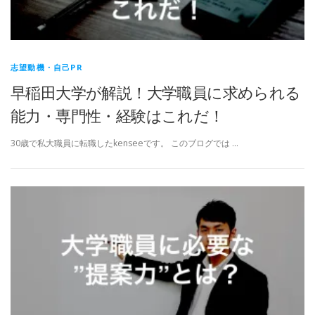
大学職員の仕事
業界分析・大学の動向
志望動機・自己PR
早稲田大学が解説！大学職員に求められる
公募・選考情報
その他
ホーム
能力・専門性・経験はこれだ！
30歳で私大職員に転職したkenseeです。 このブログでは …